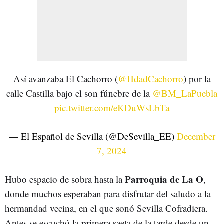
Así avanzaba El Cachorro (
@HdadCachorro
) por la
calle Castilla bajo el son fúnebre de la
@BM_LaPuebla
pic.twitter.com/eKDuWsLbTa
— El Español de Sevilla (@DeSevilla_EE)
December
7, 2024
Parroquia de La O
Hubo espacio de sobra hasta la
,
donde muchos esperaban para disfrutar del saludo a la
hermandad vecina, en el que sonó Sevilla Cofradiera.
Antes se escuchó la primera saeta de la tarde desde un