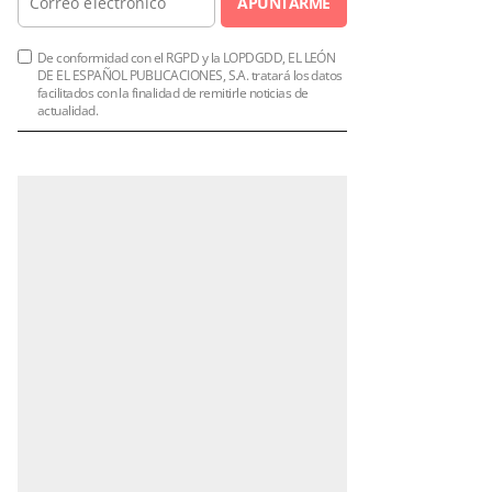
APUNTARME
De conformidad con el RGPD y la LOPDGDD, EL LEÓN
DE EL ESPAÑOL PUBLICACIONES, S.A. tratará los datos
facilitados con la finalidad de remitirle noticias de
actualidad.