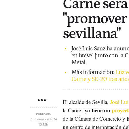
Carne será
"promover 
sevillana"
José Luis Sanz ha anunc
en breve" junto con la 
Metal.
Más información:
Luz ve
Carne y SE-20 tras año
A.G.G.
El alcalde de Sevilla,
José Lui
ya tiene un
proyec
la Carne "
Publicada
de la Cámara de Comercio y la
7 noviembre 2024
13:15h
un centro de interpretación del