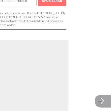
APUNTARME
e conformidad con el RGPD y la LOPDGDD, EL LEÓN
E EL ESPAÑOL PUBLICACIONES, S.A. tratará los
atos facilitados con la finalidad de remitirle noticias
e actualidad.