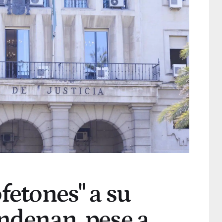
fetones" a su
ondenan, pese a