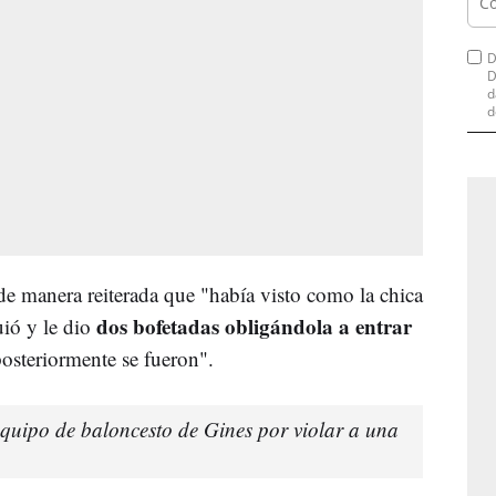
D
D
d
d
 de manera reiterada que "había visto como la chica
dos bofetadas obligándola a entrar
uió y le dio
posteriormente se fueron".
quipo de baloncesto de Gines por violar a una