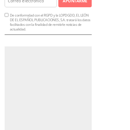
APUNTARME
De conformidad con el RGPD y la LOPDGDD, EL LEÓN
DE EL ESPAÑOL PUBLICACIONES, S.A. tratará los datos
facilitados con la finalidad de remitirle noticias de
actualidad.