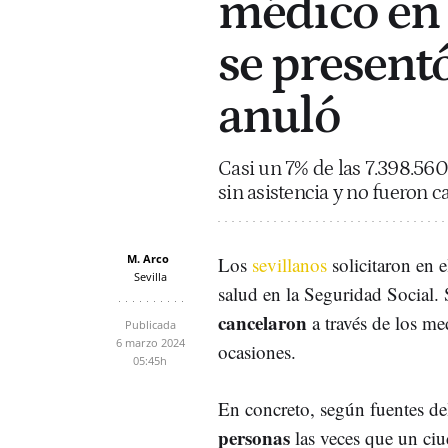
médico en S
se presentó
anuló
Casi un 7% de las 7.398.560 
sin asistencia y no fueron c
M. Arco
Los
sevillanos
solicitaron en e
Sevilla
salud en la Seguridad Social
cancelaron
a través de los m
Publicada
6 marzo 2024
ocasiones.
05:45h
En concreto, según fuentes d
personas
las veces que un ci