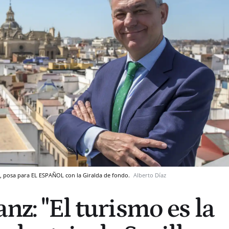
lla, posa para EL ESPAÑOL con la Giralda de fondo.
Alberto Díaz
anz: "El turismo es la