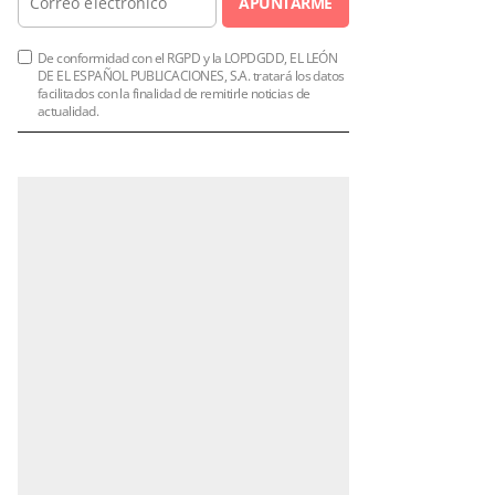
APUNTARME
De conformidad con el RGPD y la LOPDGDD, EL LEÓN
DE EL ESPAÑOL PUBLICACIONES, S.A. tratará los datos
facilitados con la finalidad de remitirle noticias de
actualidad.