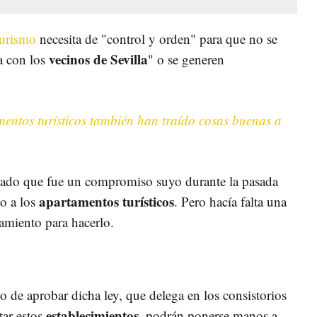
turismo
necesita de "control y orden" para que no se
vecinos de Sevilla
a con los
" o se generen
.
mentos turísticos también han traído cosas buenas a
rdado que fue un compromiso suyo durante la pasada
apartamentos turísticos
to a los
. Pero hacía falta una
tamiento para hacerlo.
o de aprobar dicha ley, que delega en los consistorios
establecimientos
tar estos
, podrán ponerse manos a