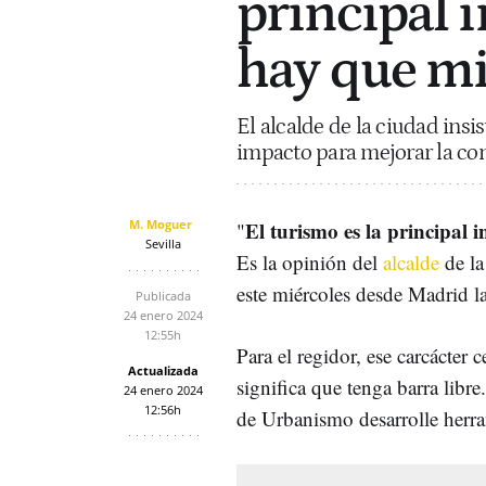
principal i
hay que mi
El alcalde de la ciudad insi
impacto para mejorar la con
M. Moguer
El turismo es la principal i
"
Sevilla
Es la opinión del
alcalde
de la
este miércoles desde Madrid la
Publicada
24 enero 2024
12:55h
Para el regidor, ese carcácter c
Actualizada
significa que tenga barra libr
24 enero 2024
12:56h
de Urbanismo desarrolle herram