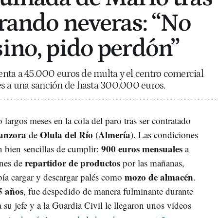
irando neveras: “No
sino, pido perdón”
renta a 45.000 euros de multa y el centro comercial
es a una sanción de hasta 300.000 euros.
 largos meses en la cola del paro tras ser contratado
anzora
Olula del Río
Almería
de
(
). Las condiciones
900 euros mensuales
an bien sencillas de cumplir:
a
repartidor de productos
nes de
por las mañanas,
mozo de almacén
ebía cargar y descargar palés como
.
5 años
, fue despedido de manera fulminante durante
su jefe y a la Guardia Civil le llegaron unos vídeos