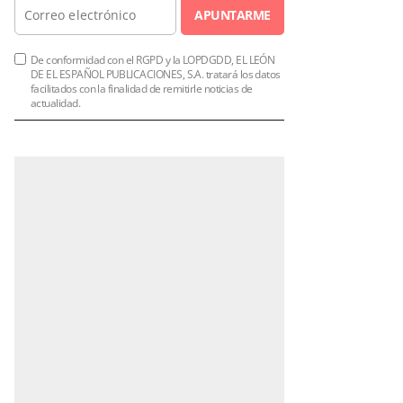
APUNTARME
De conformidad con el RGPD y la LOPDGDD, EL LEÓN
DE EL ESPAÑOL PUBLICACIONES, S.A. tratará los datos
facilitados con la finalidad de remitirle noticias de
actualidad.