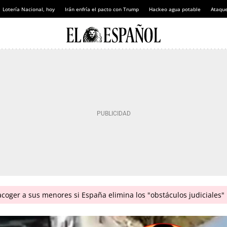
Lotería Nacional, hoy
Irán enfría el pacto con Trump
Hackeo agua potable
Ataque
coger a sus menores si España elimina los "obstáculos judiciales"