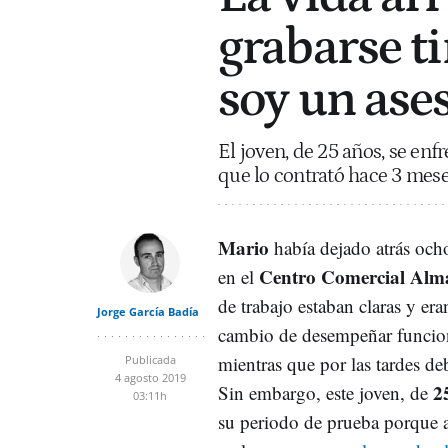
grabarse t
soy un ase
El joven, de 25 años, se enf
que lo contrató hace 3 mes
Mario
había dejado atrás ocho
Centro Comercial Alm
en el
de trabajo estaban claras y er
Jorge García Badía
cambio de desempeñar funcio
mientras que por las tardes d
Publicada
4 agosto 2019
2
Sin embargo, este joven, de
03:11h
su periodo de prueba porque a 