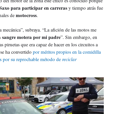
o del motor de la zona este chico es conocido porque
Saxo para participar en carreras
y tiempo atrás fue
motocross
nales de
.
 mecánica”, subraya. “La afición de las motos me
a sangre motera por mi padre
”. Sin embargo, en
s piruetas que era capaz de hacer en los circuitos a
se ha convertido
por méritos propios en la comidilla
ís por su reprochable método de
reciclar