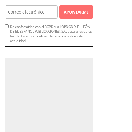
APUNTARME
De conformidad con el RGPD y la LOPDGDD, EL LEÓN
DE EL ESPAÑOL PUBLICACIONES, S.A. tratará los datos
facilitados con la finalidad de remitirle noticias de
actualidad.