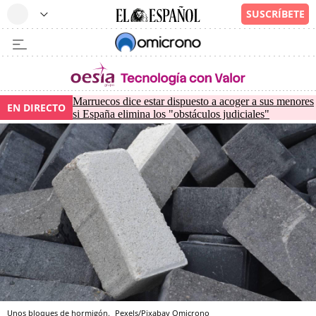
Marruecos dice estar dispuesto a acoger a sus menores
EN DIRECTO
si España elimina los "obstáculos judiciales"
Unos bloques de hormigón.
Pexels/Pixabay
Omicrono