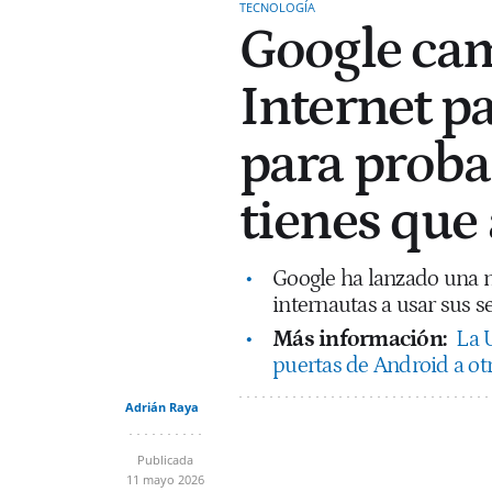
TECNOLOGÍA
Google cam
Internet p
para prob
tienes que 
Google ha lanzado una 
internautas a usar sus se
Más información:
La 
puertas de Android a otra
Adrián Raya
Publicada
11 mayo 2026