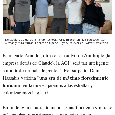
De izquierda a derecha: Jakub Pachocki, Greg Brockman, Ilya Sutskever, Sam
Altman y Mira Murati, líderes de OpenAI
Ilya Sutskever en Twitter
Omicrono
Para Dario Amodei, director ejecutivo de Antrhopic (la
empresa detrás de Claude), la AGI "será tan inteligente
como todo un país de genios". Por su parte, Demis
una era de máximo florecimiento
Hassabis vaticina "
humano
, en la que viajaremos a las estrellas y
colonizaremos la galaxia".
En un lenguaje bastante menos grandilocuente y mucho
más preciso, por primera vez una treintena de