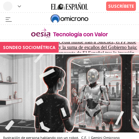
Ceuta hunde más a Sánchez, el PP sube
SONDEO SOCIOMÉTRICA
y la suma de escaños del Gobierno baja:
encuesta de El Español tras la invasión
Ilustración de persona hablando con un robot.
C.F. | Gemini
Omicrono