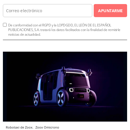
APUNTARME
De conformidad con el RGPD y la LOPDGDD, EL LEÓN DE EL ESPAÑOL
PUBLICACIONES, S.A. tratará los datos facilitados con la finalidad de remitirle
noticias de actualidad.
Robotaxi de Zoox.
Zoox
Omicrono