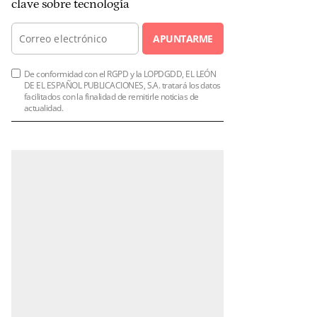
clave sobre tecnología
APUNTARME
De conformidad con el RGPD y la LOPDGDD, EL LEÓN
DE EL ESPAÑOL PUBLICACIONES, S.A. tratará los datos
facilitados con la finalidad de remitirle noticias de
actualidad.