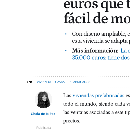
euros que 
fácil de m
Con diseño ampliable, e
esta vivienda se adapta
Más información:
La 
35.000 euros: tiene dos 
VIVIENDA
CASAS PREFABRICADAS
Las
viviendas prefabricadas
es
todo el mundo, siendo cada ve
las ventajas asociadas a este t
Cintia de la Paz
precios.
Publicada