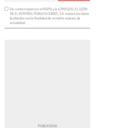
De conformidad con el RGPD y la LOPDGDD, EL LEÓN
DE EL ESPAÑOL PUBLICACIONES, S.A. tratará los datos
facilitados con la finalidad de remitirle noticias de
actualidad.