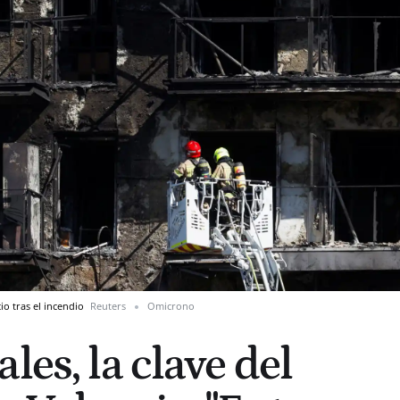
io tras el incendio
Reuters
Omicrono
les, la clave del