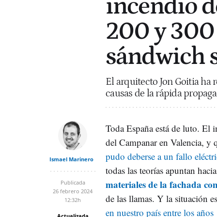
incendio d
200 y 300 
sándwich 
El arquitecto Jon Goitia ha
causas de la rápida propag
Toda España está de luto. El i
del Campanar en Valencia, y 
pudo deberse a un fallo eléctr
Ismael Marinero
todas las teorías apuntan haci
materiales de la fachada co
Publicada
26 febrero 2024
de las llamas. Y la situación 
12:32h
en nuestro país entre los años
Actualizada