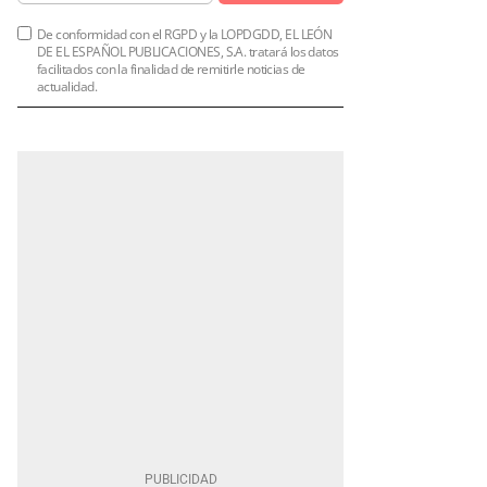
De conformidad con el RGPD y la LOPDGDD, EL LEÓN
DE EL ESPAÑOL PUBLICACIONES, S.A. tratará los datos
facilitados con la finalidad de remitirle noticias de
actualidad.