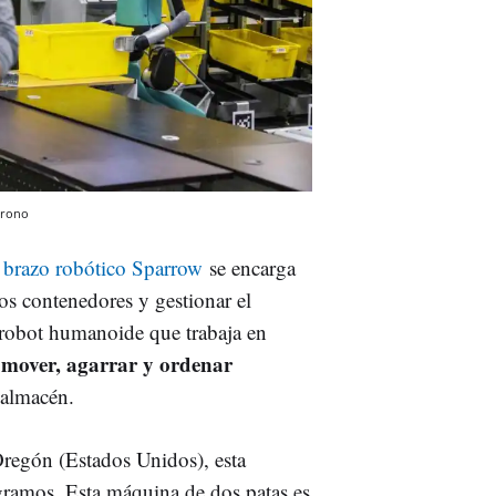
rono
l brazo robótico Sparrow
se encarga
 los contenedores y gestionar el
 robot humanoide que trabaja en
mover, agarrar y ordenar
 almacén.
Oregón (Estados Unidos), esta
ramos. Esta máquina de dos patas es