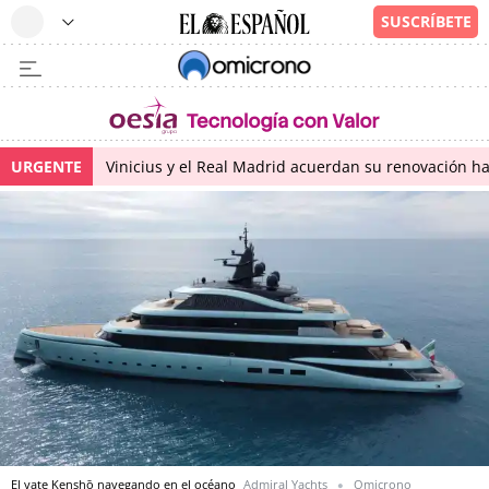
URGENTE
Vinicius y el Real Madrid acuerdan su renovación h
El yate Kenshō navegando en el océano
Admiral Yachts
Omicrono