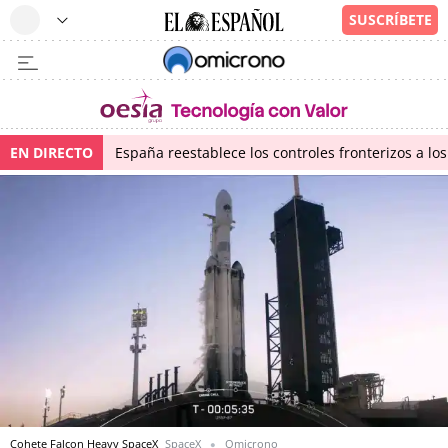
EN DIRECTO
España reestablece los controles fronterizos a los
Cohete Falcon Heavy SpaceX
SpaceX
Omicrono