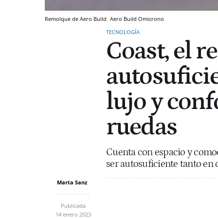
Remolque de Aero Build
Aero Build
Omicrono
TECNOLOGÍA
Coast, el 
autosufici
lujo y conf
ruedas
Cuenta con espacio y comod
ser autosuficiente tanto en
Marta Sanz
Publicada
14 enero 2023