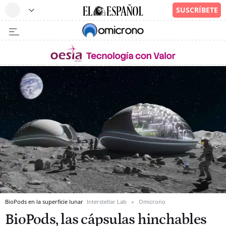
BioPods en la superficie lunar
Interstellar Lab
Omicrono
BioPods, las cápsulas hinchables