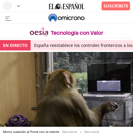
EN DIRECTO
España reestablece los controles fronterizos a los
Mono jugando al Pong con la mente.
Neuralink
Neuralink