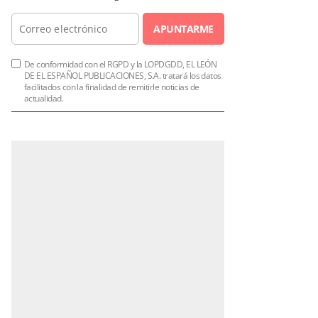
APUNTARME
De conformidad con el RGPD y la LOPDGDD, EL LEÓN
DE EL ESPAÑOL PUBLICACIONES, S.A. tratará los datos
facilitados con la finalidad de remitirle noticias de
actualidad.