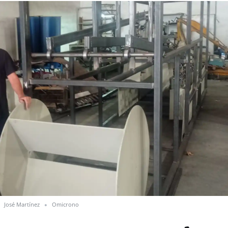
n
José Martínez
Omicrono