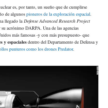
uclear es, por tanto, un sueño que de cumplirse
eño de algunos
pioneros de la exploración espacial
.
ha llegado la
Defense
Advanced Research Project
r su acrónimo DARPA. Una de las agencias
Unidos más famosas -y con más presupuesto- que
s y espaciales
dentro del Departamento de Defensa y
ollos punteros como los drones Predator
.