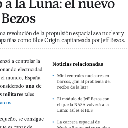
 a la Luna: el nuevo
f Bezos
 revolución de la propulsión espacial sea nuclear y
mpañías como Blue Origin, capitaneada por Jeff Bezos.
nzó a controlar la
Noticias relacionadas
ionando electricidad
Mini centrales nucleares en
o el mundo, España
barcos, ¿fin al problema del
una de
 considerado
recibo de la luz?
s militares
tales
El módulo de Jeff Bezos con
arcos
.
el que la NASA volverá a la
Luna: así es el HLS
pequeño, se consigue
La carrera espacial de
que es capaz de
Musk y Bezos: así es su plan