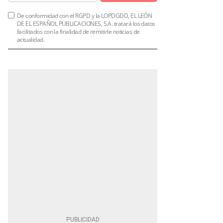
De conformidad con el RGPD y la LOPDGDD, EL LEÓN
DE EL ESPAÑOL PUBLICACIONES, S.A. tratará los datos
facilitados con la finalidad de remitirle noticias de
actualidad.