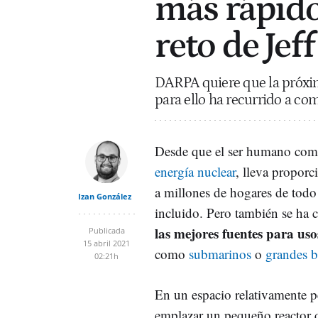
más rápido
reto de Jef
DARPA quiere que la próxima
para ello ha recurrido a co
Desde que el ser humano come
energía nuclear
, lleva proporc
a millones de hogares de tod
Izan González
incluido. Pero también se ha
las mejores fuentes para uso
Publicada
15 abril 2021
como
submarinos
o
grandes b
02:21h
En un espacio relativamente 
emplazar un pequeño reactor 