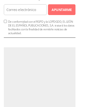
APUNTARME
De conformidad con el RGPD y la LOPDGDD, EL LEÓN
DE EL ESPAÑOL PUBLICACIONES, S.A. tratará los datos
facilitados con la finalidad de remitirle noticias de
actualidad.