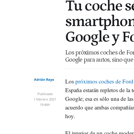
Tu coche s
smartphone
Google y F
Los próximos coches de Ford
Google para autos, sino que l
Adrián Raya
Los
próximos coches de Ford
España estarán repletos de la 
Publicada
Google; esa es sólo una de las
1 febrero 2021
19:46h
acuerdo que ambas compañías
hoy.
El interior de un coche moder