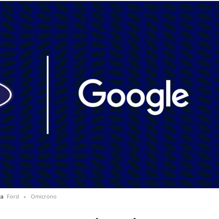
za
Ford
Omicrono