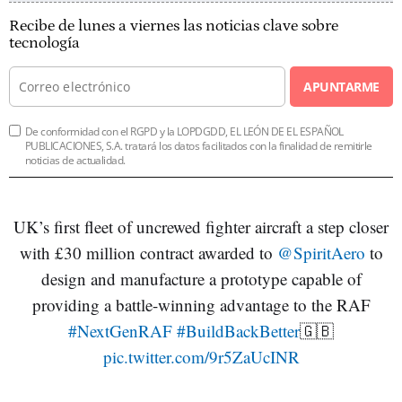
Recibe de lunes a viernes las noticias clave sobre
tecnología
APUNTARME
De conformidad con el RGPD y la LOPDGDD, EL LEÓN DE EL ESPAÑOL
PUBLICACIONES, S.A. tratará los datos facilitados con la finalidad de remitirle
noticias de actualidad.
UK’s first fleet of uncrewed fighter aircraft a step closer
with £30 million contract awarded to
@SpiritAero
to
design and manufacture a prototype capable of
providing a battle-winning advantage to the RAF
#NextGenRAF
#BuildBackBetter
🇬🇧
pic.twitter.com/9r5ZaUcINR