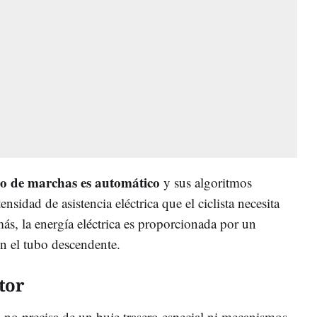
io de marchas es automático
y sus algoritmos
nsidad de asistencia eléctrica que el ciclista necesita
ás, la energía eléctrica es proporcionada por un
en el tubo descendente.
tor
no precisa de un buje trasero especial ni mecanismos