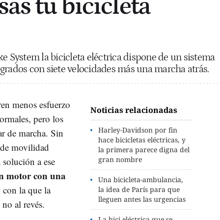
sas tu bicicleta
ke System la bicicleta eléctrica dispone de un sistema
grados con siete velocidades más una marcha atrás.
ren menos esfuerzo
Noticias relacionadas
normales, pero los
Harley-Davidson por fin
ar de marcha. Sin
hace bicicletas eléctricas, y
 de movilidad
la primera parece digna del
gran nombre
a solución a ese
n motor con una
Una bicicleta-ambulancia,
, con la que la
la idea de París para que
lleguen antes las urgencias
y no al revés.
La bici eléctrica que se