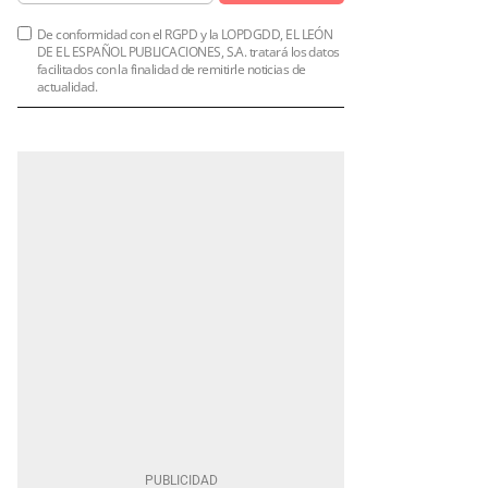
De conformidad con el RGPD y la LOPDGDD, EL LEÓN
DE EL ESPAÑOL PUBLICACIONES, S.A. tratará los datos
facilitados con la finalidad de remitirle noticias de
actualidad.