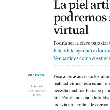
La piel art
podremos s
virtual
Podría ser la clave para dar
Esta VR te ayudará a dormir
Ver partidos como si estuvie
Alex Branco
Pese a los avances de los últi
realidad virtual, ésta es aún u
Publicada
necesita madurar bastante par
5 octubre 2019
11:35h
útil. Podríamos darle infinida
todavía no termina de conven