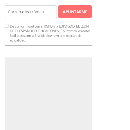
APUNTARME
De conformidad con el RGPD y la LOPDGDD, EL LEÓN
DE EL ESPAÑOL PUBLICACIONES, S.A. tratará los datos
facilitados con la finalidad de remitirle noticias de
actualidad.