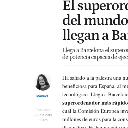
El supero
del mundo:
llegan a B
Llega a Barcelona el super
de potencia capaces de eje
Ha saltado a la palestra una n
beneficiosa para España, al me
tecnológico. Llega a Barcelo
Manuel
superordenador más rápid
cuál la Comisión Europea inve
Publicada
7 junio 2019
millones de euros para la cons
16:32h
dispositivo. Es tan potente qu