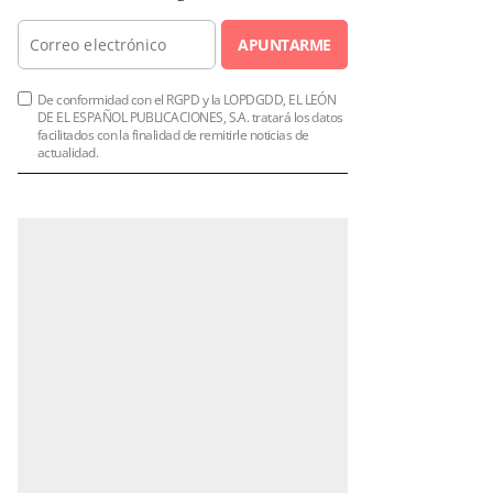
APUNTARME
De conformidad con el RGPD y la LOPDGDD, EL LEÓN
DE EL ESPAÑOL PUBLICACIONES, S.A. tratará los datos
facilitados con la finalidad de remitirle noticias de
actualidad.