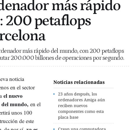
rdenador más rápido
 200 petaflops
arcelona
ordenador más rápido del mundo, con 200 petaflops
cutar 200.000 billones de operaciones por segundo.
ueva noticia
Noticias relacionadas
nos en el sector
23 años después, los
el nuevo
na
ordenadores Amiga aún
o del mundo,
en el
reciben nuevos
componentes como esta
rtirá unos 100
placa base
trucción de este
ya es
e, de por sí,
Crean una computadora