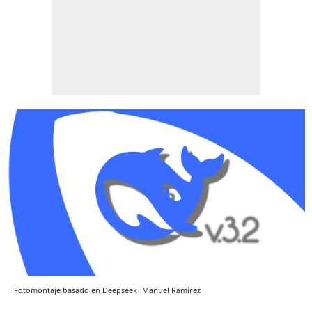
Fotomontaje basado en Deepseek
Manuel Ramírez