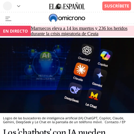
Marruecos eleva a 14 los muertos y 236 los heridos
EN DIRECTO
durante la crisis migratoria de Ceuta
Logos de las buscadores de inteligencia artificial (IA) ChatGPT, Copilot, Claude,
Gemini, DeepSeek y Le Chat en la pantalla de un teléfono móvil.
Contacto / EP
Los 'chatbots' con IA pueden