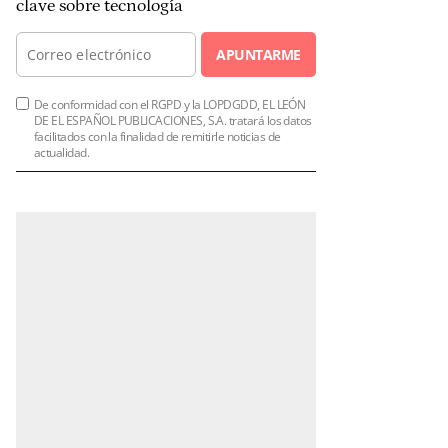
clave sobre tecnología
APUNTARME
De conformidad con el RGPD y la LOPDGDD, EL LEÓN
DE EL ESPAÑOL PUBLICACIONES, S.A. tratará los datos
facilitados con la finalidad de remitirle noticias de
actualidad.