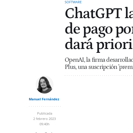
SOFTWARE
ChatGPT la
de pago por
dará prior
OpenAI, la firma desarroll
Plus, una suscripción 'prem
Manuel Fernández
Publicada
2 febrero 2023
09:40h