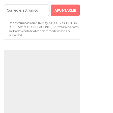
APUNTARME
De conformidad con el RGPD y la LOPDGDD, EL LEÓN
DE EL ESPAÑOL PUBLICACIONES, S.A. tratará los datos
facilitados con la finalidad de remitirle noticias de
actualidad.