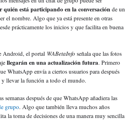
de los mensajes en un chat de grupo puede ser
ar quién está participando en la conversación
de un
leer el nombre. Algo que ya está presente en otras
sde prácticamente los inicios y que facilita en buena
de Android, el portal
WABetaInfo
señala que las fotos
llegarán en una actualización futura
aje
. Primero
 que WhatsApp envía a ciertos usuarios para después
l y llevar la función a todo el mundo.
unas semanas después de que WhatsApp añadiera las
 de grupo
. Algo que también lleva muchos años
lita la toma de decisiones de una manera muy sencilla