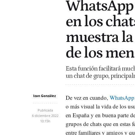
WhatsApp q
en los chat
muestra la 
de los men
Esta función facilitará much
un chat de grupo, principa
Izan González
De vez en cuando,
WhatsApp 
o más visual la vida de los us
Publicada
en España y en buena parte de
6 diciembre 2022
10:15h
grupos de chats que en estas 
entre familiares y amigos y q