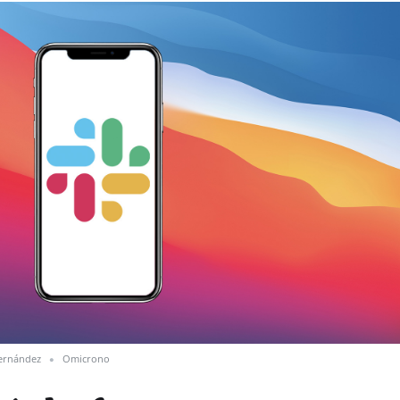
ernández
Omicrono