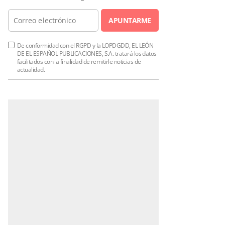
APUNTARME
De conformidad con el RGPD y la LOPDGDD, EL LEÓN
DE EL ESPAÑOL PUBLICACIONES, S.A. tratará los datos
facilitados con la finalidad de remitirle noticias de
actualidad.