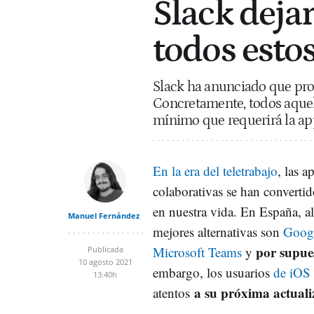
Slack deja
todos esto
Slack ha anunciado que pro
Concretamente, todos aquell
mínimo que requerirá la ap
En la era del teletrabajo
, las a
colaborativas se han converti
en nuestra vida. En España, a
Manuel Fernández
mejores alternativas son
Goog
por supue
Microsoft Teams
y
Publicada
10 agosto 2021
embargo, los usuarios
de iOS
13:40h
a su próxima actuali
atentos