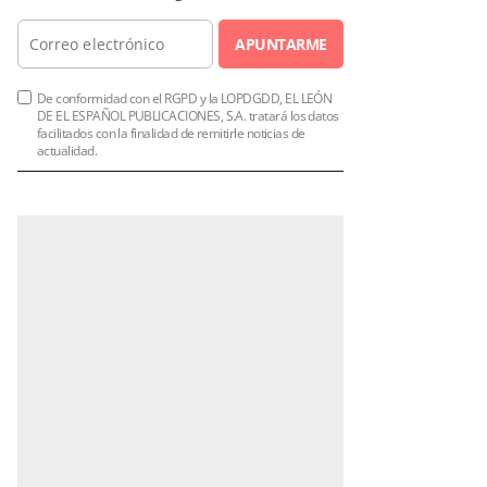
APUNTARME
De conformidad con el RGPD y la LOPDGDD, EL LEÓN
DE EL ESPAÑOL PUBLICACIONES, S.A. tratará los datos
facilitados con la finalidad de remitirle noticias de
actualidad.