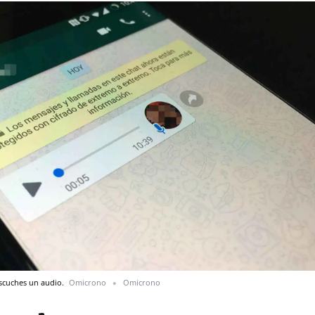
escuches un audio.
Omicrono
Omicrono