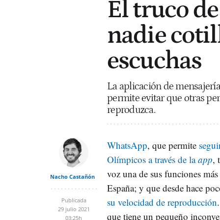
El truco d
nadie cotil
escuchas
La aplicación de mensajerí
permite evitar que otras pe
reproduzca.
WhatsApp
, que permite
segui
Olímpicos a través de la
app
, 
voz una de sus funciones más
Nacho Castañón
España; y que desde hace po
su velocidad de reproducción
Publicada
29 julio 2021
que tiene un pequeño inconven
03:25h