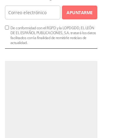
APUNTARME
De conformidad con el RGPD y la LOPDGDD, EL LEÓN
DE EL ESPAÑOL PUBLICACIONES, S.A. tratará los datos
facilitados con la finalidad de remitirle noticias de
actualidad.