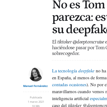
No es Tom 
parezca: es
su deepfak
El
tiktoker
@deeptomcruise
haciéndose pasar por Tom 
sobrecogedor.
La tecnología
deepfake
no ha
en España, al menos de forma 
contadas ocasiones
). No por e
Manuel Fernández
maravillarnos cuando vemos 
inteligencia artificial
especialm
Publicada
1 marzo 2021
caso del
tiktoker
@deeptomcr
10:38h