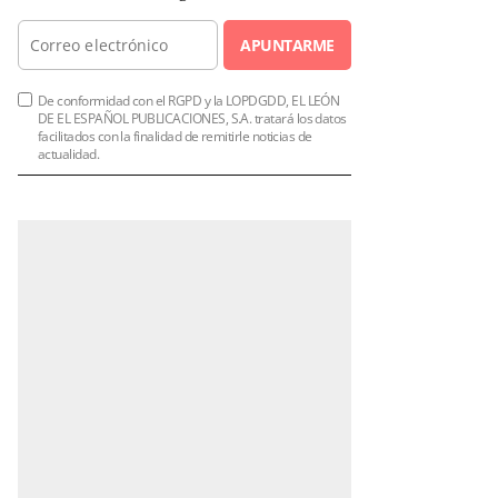
APUNTARME
De conformidad con el RGPD y la LOPDGDD, EL LEÓN
DE EL ESPAÑOL PUBLICACIONES, S.A. tratará los datos
facilitados con la finalidad de remitirle noticias de
actualidad.