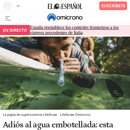
España reestablece los controles fronterizos a los
EN DIRECTO
viajeros procedentes de Italia
La pajita de supervivencia LifeStraw.
LifeStraw
Omicrono
Adiós al agua embotellada: esta