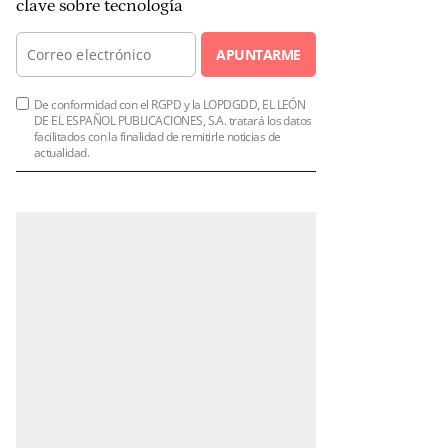
clave sobre tecnología
APUNTARME
De conformidad con el RGPD y la LOPDGDD, EL LEÓN
DE EL ESPAÑOL PUBLICACIONES, S.A. tratará los datos
facilitados con la finalidad de remitirle noticias de
actualidad.