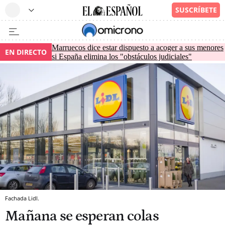
Marruecos dice estar dispuesto a acoger a sus menores
EN DIRECTO
si España elimina los "obstáculos judiciales"
Fachada Lidl.
Mañana se esperan colas