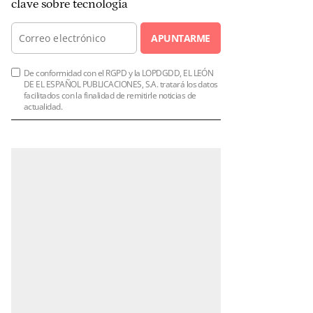
clave sobre tecnología
APUNTARME
De conformidad con el RGPD y la LOPDGDD, EL LEÓN
DE EL ESPAÑOL PUBLICACIONES, S.A. tratará los datos
facilitados con la finalidad de remitirle noticias de
actualidad.