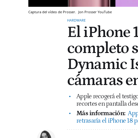
Captura del vídeo de Prosser.
Jon Prosser
YouTube
HARDWARE
El iPhone 
completo s
Dynamic Is
cámaras e
Apple recogerá el testig
recortes en pantalla des
Más información:
App
retrasaría el iPhone 18 