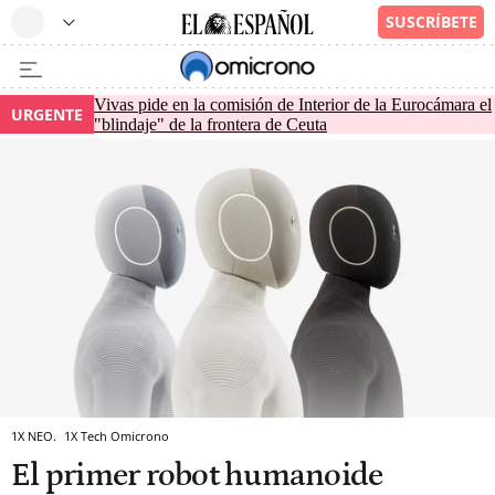
Vivas pide en la comisión de Interior de la Eurocámara el
URGENTE
"blindaje" de la frontera de Ceuta
1X NEO.
1X Tech
Omicrono
El primer robot humanoide