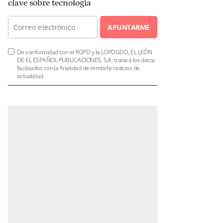
clave sobre tecnología
APUNTARME
De conformidad con el RGPD y la LOPDGDD, EL LEÓN
DE EL ESPAÑOL PUBLICACIONES, S.A. tratará los datos
facilitados con la finalidad de remitirle noticias de
actualidad.