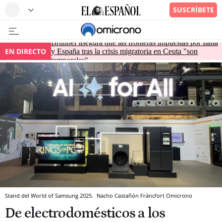
Brunner asegura que las fronteras impuestas por Italia
EN DIRECTO
y España tras la crisis migratoria en Ceuta "son
temporales"
Stand del World of Samsung 2025.
Nacho Castañón
Fráncfort
Omicrono
De electrodomésticos a los