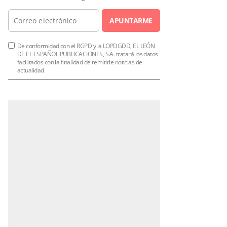
APUNTARME
De conformidad con el RGPD y la LOPDGDD, EL LEÓN
DE EL ESPAÑOL PUBLICACIONES, S.A. tratará los datos
facilitados con la finalidad de remitirle noticias de
actualidad.