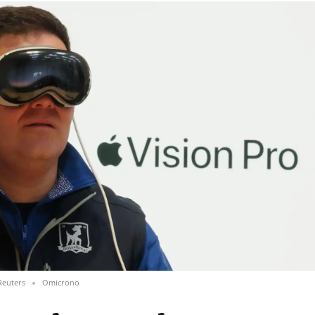
Reuters
Omicrono