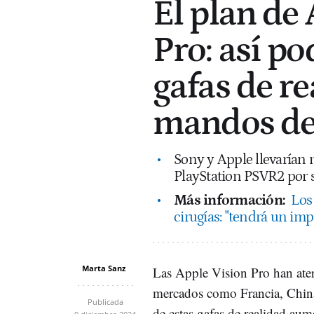
El plan de 
Pro: así po
gafas de r
mandos de
Sony y Apple llevarían 
PlayStation PSVR2 por s
Más información:
Los
cirugías: "tendrá un im
Marta Sanz
Las Apple Vision Pro han ater
mercados como Francia, Chin
Publicada
de estas gafas de realidad aum