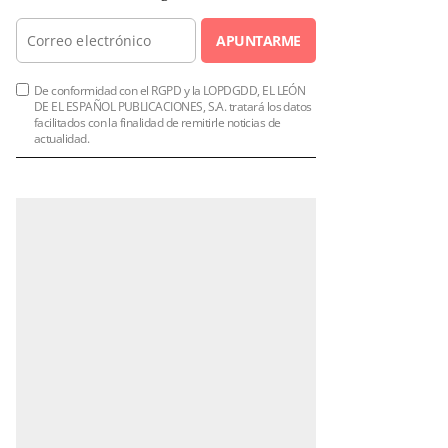
APUNTARME
De conformidad con el RGPD y la LOPDGDD, EL LEÓN
DE EL ESPAÑOL PUBLICACIONES, S.A. tratará los datos
facilitados con la finalidad de remitirle noticias de
actualidad.