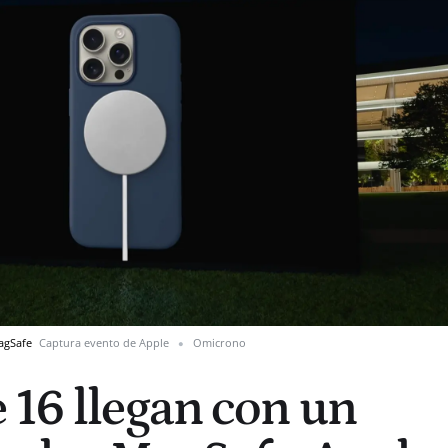
MagSafe
Captura evento de Apple
Omicrono
 16 llegan con un