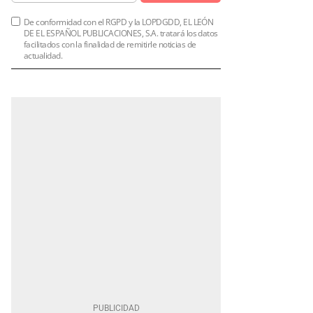
De conformidad con el RGPD y la LOPDGDD, EL LEÓN
DE EL ESPAÑOL PUBLICACIONES, S.A. tratará los datos
facilitados con la finalidad de remitirle noticias de
actualidad.