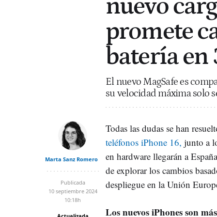
nuevo carg
promete ca
batería en
El nuevo MagSafe es compat
su velocidad máxima solo se
Todas las dudas se han resuelt
teléfonos iPhone 16,
junto a 
en hardware llegarán a España
Marta Sanz Romero
de explorar los cambios basado
despliegue en la Unión Europe
Publicada
10 septiembre 2024
10:18h
Los nuevos iPhones son más
Actualizada