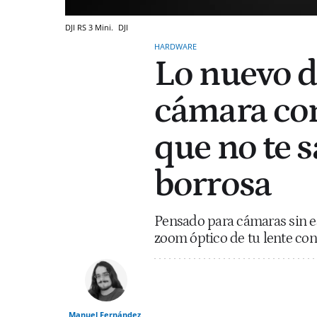
DJI RS 3 Mini.
DJI
HARDWARE
Lo nuevo d
cámara con
que no te 
borrosa
Pensado para cámaras sin e
zoom óptico de tu lente co
Manuel Fernández