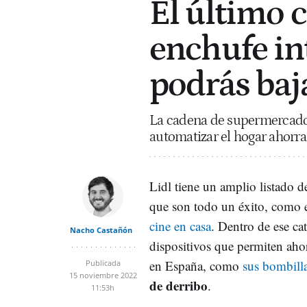
El último c
enchufe in
podrás baja
La cadena de supermercados 
automatizar el hogar ahorra
Lidl tiene un amplio listado 
que son todo un éxito, como e
cine en casa
. Dentro de ese c
Nacho Castañón
dispositivos que permiten ahor
en España, como
sus bombill
Publicada
15 noviembre 2022
de derribo
.
11:53h