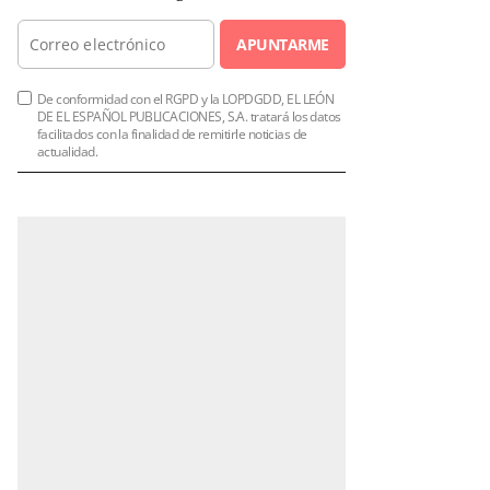
APUNTARME
De conformidad con el RGPD y la LOPDGDD, EL LEÓN
DE EL ESPAÑOL PUBLICACIONES, S.A. tratará los datos
facilitados con la finalidad de remitirle noticias de
actualidad.