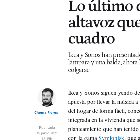
Lo último 
altavoz qu
cuadro
Ikea y Sonos han presentad
lámpara y una balda, ahora 
colgarse.
Ikea y Sonos siguen yendo de
apuesta por llevar la música a
del hogar de forma fácil, cone
Chema Flores
integrada en la vivienda que se
planteamiento que han tenido
Publicada
15 junio 2021
con la gama
Symfonisk
, que 
18:45h